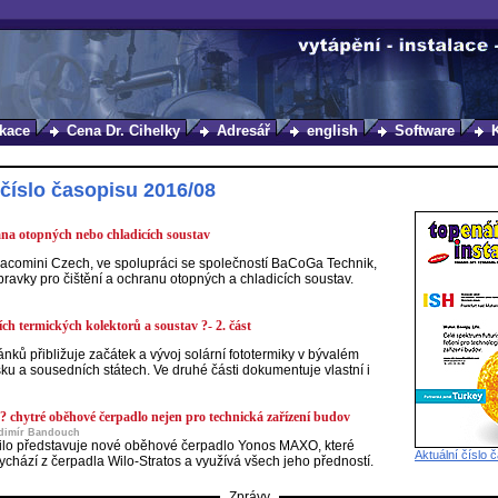
kace
Cena Dr. Cihelky
Adresář
english
Software
 číslo časopisu 2016/08
ana otopných nebo chladicích soustav
acomini Czech, ve spolupráci se společností BaCoGa Technik,
pravky pro čištění a ochranu otopných a chladicích soustav.
ích termických kolektorů a soustav ?- 2. část
ánků přibližuje začátek a vývoj solární fototermiky v bývalém
u a sousedních státech. Ve druhé části dokumentuje vlastní i
chytré oběhové čerpadlo nejen pro technická zařízení budov
adimír Bandouch
ilo představuje nové oběhové čerpadlo Yonos MAXO, které
Aktuální číslo 
ychází z čerpadla Wilo-Stratos a využívá všech jeho předností.
Zprávy