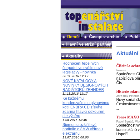
Domů
Časopis+archiv
Publi
Hlavní veletržní partner
Aktuální
Aktuality
Hodnocení tepelných
Čištění a ochr
čerpadel ve světle nové
firemní
legislativy - novinka
Společnost Gi
30.11.2016 12:17
nabízí dva pří
NOVÉ KATALOGY A
Čis...
NOVINKY DESIGNOVÝCH
RADIÁTORŮ ZEHNDER
Historie solárn
11.11.2016 11:17
Jaroslav Peterka
Ke každému
Nový seriál čl
kondenzačnímu plynovému
Československ
kotli ENBRA CD získáte
...
zdarma hlavici odkouření
dle výběru
Yonos MAXO ? 
1.08.2016 13:36
Pavel Synáč, Vl
Siemens rozšířil své
Společnost W
portfolio o 8MW větrnou
konstrukčně v
elektrárnu
Uspoří...
13.07.2016 00:00