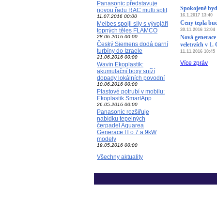
Panasonic představuje
Spokojeně bydl
novou řadu RAC multi split
16.1.2017 13:40
11.07.2016 00:00
Ceny tepla bud
Meibes spojil síly s vývojáři
topných těles FLAMCO
30.11.2016 12:04
28.06.2016 00:00
Nová generace
Český Siemens dodá parní
veletrzích v 1.
turbíny do Izraele
11.11.2016 10:45
21.06.2016 00:00
Více zpráv
Wavin Ekoplastik:
akumulační boxy sníží
dopady lokálních povodní
10.06.2016 00:00
Plastové potrubí v mobilu:
Ekoplastik SmartApp
26.05.2016 00:00
Panasonic rozšiřuje
nabídku tepelných
čerpadel Aquarea
Generace H o 7 a 9kW
modely
19.05.2016 00:00
Všechny aktuality