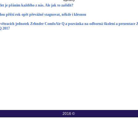
et je přáním každého z nás. Ale jak to zařídit?
ou příští rok opět převážně stagnovat, někde i klesnou
 větracích jednotek Zehnder ComfoAir Q a pozvánka na odborná školení a prezentace 
 Q 2017
2016 ©