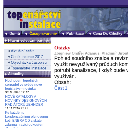
Domů
Časopis+archiv
Publikace
Cena Dr. Cihelky
Hlavní veletržní partner
Otázky
Aktuální sešit
Zbigniew Ondřej Adamus, Vladimír Jirou
Ceník inzerce 2017
Pohled soudního znalce a revizn
Objednávka časopisu
využít nevyužívaný průduch kom
Topenářství instalace
potrubí kanalizace, i když bude
Aktuality
využíván.
Hodnocení tepelných
Obsah:
čerpadel ve světle nové
Část 1
legislativy - novinka
30.11.2016 12:17
NOVÉ KATALOGY A
NOVINKY DESIGNOVÝCH
RADIÁTORŮ ZEHNDER
11.11.2016 11:17
Ke každému
kondenzačnímu plynovému
kotli ENBRA CD získáte
zdarma hlavici odkouření