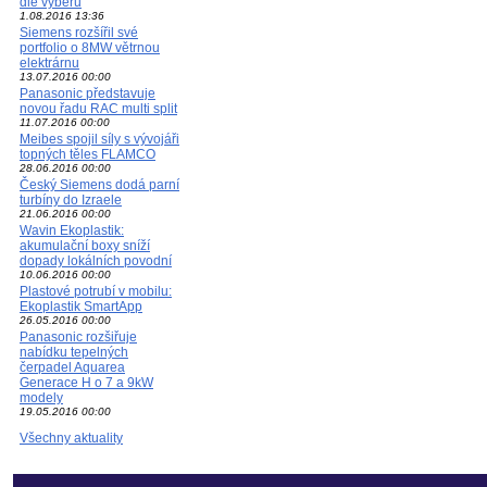
dle výběru
1.08.2016 13:36
Siemens rozšířil své
portfolio o 8MW větrnou
elektrárnu
13.07.2016 00:00
Panasonic představuje
novou řadu RAC multi split
11.07.2016 00:00
Meibes spojil síly s vývojáři
topných těles FLAMCO
28.06.2016 00:00
Český Siemens dodá parní
turbíny do Izraele
21.06.2016 00:00
Wavin Ekoplastik:
akumulační boxy sníží
dopady lokálních povodní
10.06.2016 00:00
Plastové potrubí v mobilu:
Ekoplastik SmartApp
26.05.2016 00:00
Panasonic rozšiřuje
nabídku tepelných
čerpadel Aquarea
Generace H o 7 a 9kW
modely
19.05.2016 00:00
Všechny aktuality