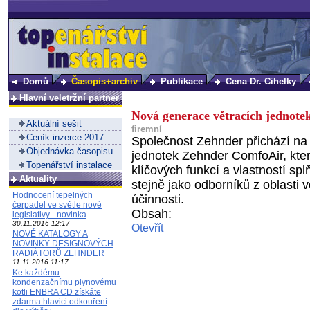
Domů
Časopis+archiv
Publikace
Cena Dr. Cihelky
Hlavní veletržní partner
Nová generace větracích jednot
Aktuální sešit
firemní
Ceník inzerce 2017
Společnost Zehnder přichází na 
Objednávka časopisu
jednotek Zehnder ComfoAir, kte
Topenářství instalace
klíčových funkcí a vlastností s
Aktuality
stejně jako odborníků z oblasti 
Hodnocení tepelných
účinnosti.
čerpadel ve světle nové
Obsah:
legislativy - novinka
30.11.2016 12:17
Otevřít
NOVÉ KATALOGY A
NOVINKY DESIGNOVÝCH
RADIÁTORŮ ZEHNDER
11.11.2016 11:17
Ke každému
kondenzačnímu plynovému
kotli ENBRA CD získáte
zdarma hlavici odkouření