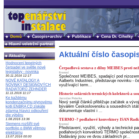
Domů
Časopis+archiv
Publikace
Cena Dr. Cihelky
Hlavní veletržní partner
Aktuální číslo časopi
Aktuality
Hodnocení tepelných
čerpadel ve světle nové
Čerpadlová sestava z dílny MEIBES proti ne
legislativy - novinka
firemní
30.11.2016 12:17
Společnost MEIBES, spadající pod nizoze
NOVÉ KATALOGY A
Aalberts Industries, představuje novinku - 
NOVINKY DESIGNOVÝCH
využívající term...
RADIÁTORŮ ZEHNDER
11.11.2016 11:17
Historie solárních termických kolektorů a sous
Ke každému
Jaroslav Peterka
kondenzačnímu plynovému
Nový seriál článků přibližuje začátek a vývoj
kotli ENBRA CD získáte
bývalém Československu a sousedních státe
zdarma hlavici odkouření
dokumentuje vlastní i ...
dle výběru
1.08.2016 13:36
TERMO -? podlahové konvektory ISAN Radiát
Siemens rozšířil své
firemní
Představení, využití, výhody a technické p
portfolio o 8MW větrnou
podlahových konvektorů TERMO společnosti
elektrárnu
Dodávány jsou ve dvou základních pr...
13.07.2016 00:00