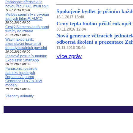
Panasonic představuje
novou řadu RAC multi split
11.07.2016 00:00
Spokojeně bydlet je přáním každé
Meibes spojil síly s vývojáři
16.1.2017 13:40
topných těles FLAMCO
Ceny tepla budou příští rok opět
28.06.2016 00:00
Český Siemens dodá parní
30.11.2016 12:04
turbíny do Izraele
Nová generace větracích jednot
21.06.2016 00:00
Wavin Ekoplastik:
odborná školení a prezentace Zeh
akumulační boxy sníží
11.11.2016 10:45
dopady lokálních povodní
10.06.2016 00:00
Více zpráv
Plastové potrubí v mobilu:
Ekoplastik SmartApp
26.05.2016 00:00
Panasonic rozšiřuje
nabídku tepelných
čerpadel Aquarea
Generace H o 7 a 9kW
modely
19.05.2016 00:00
Všechny aktuality