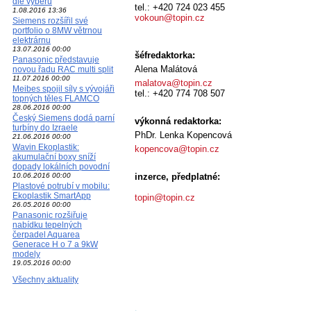
dle výběru
tel.: +420 724 023 455
1.08.2016 13:36
vokoun@topin.cz
Siemens rozšířil své
portfolio o 8MW větrnou
elektrárnu
13.07.2016 00:00
šéfredaktorka:
Panasonic představuje
Alena Malátová
novou řadu RAC multi split
11.07.2016 00:00
malatova@topin.cz
Meibes spojil síly s vývojáři
tel.: +420 774 708 507
topných těles FLAMCO
28.06.2016 00:00
Český Siemens dodá parní
výkonná redaktorka:
turbíny do Izraele
PhDr. Lenka Kopencová
21.06.2016 00:00
Wavin Ekoplastik:
kopencova@topin.cz
akumulační boxy sníží
dopady lokálních povodní
10.06.2016 00:00
inzerce, předplatné:
Plastové potrubí v mobilu:
Ekoplastik SmartApp
topin@topin.cz
26.05.2016 00:00
Panasonic rozšiřuje
nabídku tepelných
čerpadel Aquarea
Generace H o 7 a 9kW
modely
19.05.2016 00:00
Všechny aktuality