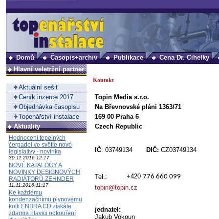
Domů
Časopis+archiv
Publikace
Cena Dr. Cihelky
Hlavní veletržní partner
Kontakt
Aktuální sešit
Ceník inzerce 2017
Topin Media s.r.o.
Objednávka časopisu
Na Břevnovské pláni 1363/71
Topenářství instalace
169 00 Praha 6
Aktuality
Czech Republic
Hodnocení tepelných
čerpadel ve světle nové
IČ
: 03749134
DIČ:
CZ03749134
legislativy - novinka
30.11.2016 12:17
NOVÉ KATALOGY A
NOVINKY DESIGNOVÝCH
+420
Tel.:
776 660 099
RADIÁTORŮ ZEHNDER
11.11.2016 11:17
topin@topin.cz
Ke každému
kondenzačnímu plynovému
kotli ENBRA CD získáte
jednatel:
zdarma hlavici odkouření
Jakub Vokoun