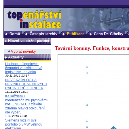
Domů
Časopis+archiv
Publikace
Cena Dr. Cihelky
Hlavní veletržní partner
Tovární komíny. Funkce, konstru
Vybrat novinky
Aktuality
Hodnocení tepelných
čerpadel ve světle nové
legislativy - novinka
30.11.2016 12:17
NOVÉ KATALOGY A
NOVINKY DESIGNOVÝCH
RADIÁTORŮ ZEHNDER
11.11.2016 11:17
Ke každému
kondenzačnímu plynovému
kotli ENBRA CD získáte
zdarma hlavici odkouření
dle výběru
1.08.2016 13:36
Siemens rozšířil své
portfolio o 8MW větrnou
elektrárnu