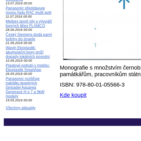
13.07.2016 00:00
Panasonic představuje
novou řadu RAC multi split
11.07.2016 00:00
Meibes spojil síly s vývojáři
topných těles FLAMCO
28.06.2016 00:00
Český Siemens dodá parní
turbíny do Izraele
21.06.2016 00:00
Wavin Ekoplastik:
akumulační boxy sníží
dopady lokálních povodní
10.06.2016 00:00
Plastové potrubí v mobilu:
Monografie s množstvím černobíl
Ekoplastik SmartApp
památkářům, pracovníkům státní s
26.05.2016 00:00
Panasonic rozšiřuje
nabídku tepelných
ISBN: 978-80-01-05566-3
čerpadel Aquarea
Generace H o 7 a 9kW
Kde koupit
modely
19.05.2016 00:00
Všechny aktuality