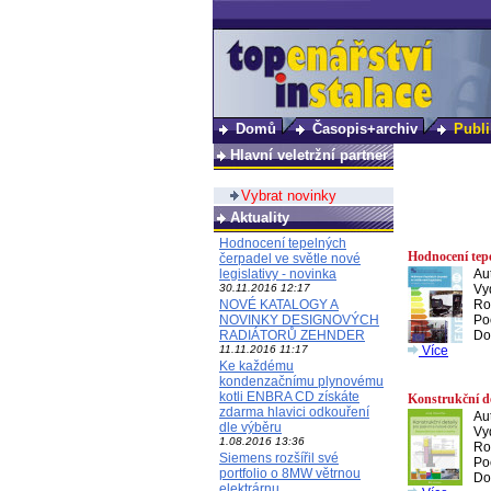
Domů
Časopis+archiv
Publi
Hlavní veletržní partner
Vybrat novinky
Aktuality
Hodnocení tepelných
Hodnocení tepel
čerpadel ve světle nové
legislativy - novinka
Aut
30.11.2016 12:17
Vy
NOVÉ KATALOGY A
Ro
NOVINKY DESIGNOVÝCH
Poč
RADIÁTORŮ ZEHNDER
Do
11.11.2016 11:17
Více
Ke každému
kondenzačnímu plynovému
kotli ENBRA CD získáte
Konstrukční de
zdarma hlavici odkouření
Aut
dle výběru
Vy
1.08.2016 13:36
Ro
Siemens rozšířil své
Poč
portfolio o 8MW větrnou
Do
elektrárnu