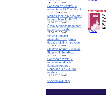
Více
13.07.2016 00:00
Panasonic představuje
novou řadu RAC multi split
Stavební zákon
11.07.2016 00:00
Aut
Meibes spojil síly s vývojáři
Vy
topných těles FLAMCO
Ro
28.06.2016 00:00
Poč
Český Siemens dodá parní
Do
turbíny do Izraele
Více
21.06.2016 00:00
Wavin Ekoplastik:
akumulační boxy sníží
dopady lokálních povodní
10.06.2016 00:00
Plastové potrubí v mobilu:
Ekoplastik SmartApp
26.05.2016 00:00
Panasonic rozšiřuje
nabídku tepelných
čerpadel Aquarea
Generace H o 7 a 9kW
modely
19.05.2016 00:00
Všechny aktuality