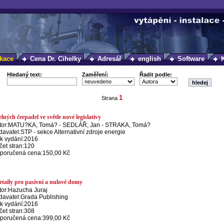
kace
Cena Dr. Cihelky
Adresář
english
Software
Hledaný text:
Zaměření:
Řadit podle:
1
Strana
ných čerpadel ve světle nové legislativy
or:
MATU?KA, Tomá? - SEDLÁŘ, Jan - STRAKA, Tomá?
davatel:
STP - sekce Alternativní zdroje energie
k vydání:
2016
et stran:
120
poručená cena:
150,00 Kč
taily pro pasivní a nulové domy
or:
Hazucha Juraj
davatel:
Grada Publishing
k vydání:
2016
et stran:
308
poručená cena:
399,00 Kč