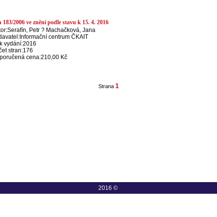
 183/2006 ve znění podle stavu k 15. 4. 2016
or:
Serafín, Petr ? Machačková, Jana
davatel:
Informační centrum ČKAIT
k vydání:
2016
et stran:
176
poručená cena:
210,00 Kč
1
Strana
2016 ©