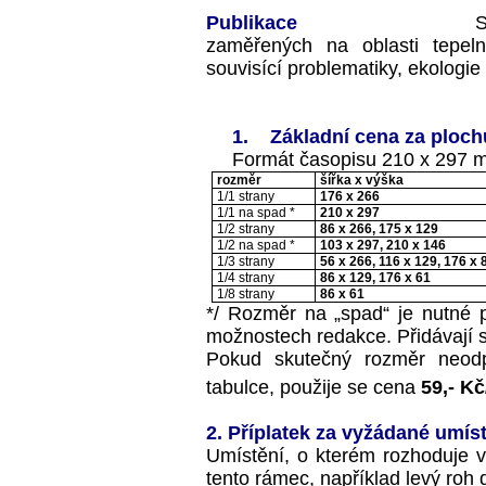
Publikace
S
zaměřených na oblasti tepeln
souvisící problematiky, ekologie 
1.
Základní cena za ploch
Formát časopisu 210 x 297 
rozměr
šířka x výška
1/1 strany
176 x 266
1/1 na spad *
210 x 297
1/2 strany
86 x 266, 175 x 129
1/2 na spad *
103 x 297, 210 x 146
1/3 strany
56 x 266, 116 x 129, 176 x 
1/4 strany
86 x 129, 176 x 61
1/8 strany
86 x 61
*/ Rozměr na „spad“ je nutné 
možnostech redakce. Přidávají 
Pokud skutečný rozměr neod
tabulce, použije se cena
59,- Kč
2. Příplatek za vyžádané umís
Umístění, o kterém rozhoduje v
tento rámec, například levý roh d