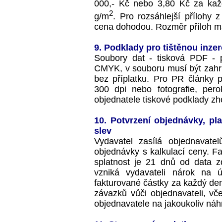
000,- Kč nebo 3,80 Kč za každ
2
g/m
. Pro rozsáhlejší přílohy z
cena dohodou. Rozměr příloh m
9. Podklady pro tištěnou inzer
Soubory dat - tisková PDF - 
CMYK, v souboru musí být zahrnut
bez příplatku. Pro PR články p
300 dpi nebo fotografie, pero
objednatele tiskové podklady zh
10. Potvrzení objednávky, pl
slev
Vydavatel zasílá objednavatel
objednávky s kalkulací ceny. Fa
splatnost je 21 dnů od data zd
vzniká vydavateli nárok na 
fakturované částky za každý de
závazků vůči objednavateli, vč
objednavatele na jakoukoliv náh