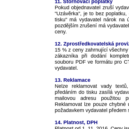
11. Stornovací poplatky
Pokud objednavatel zruší vyda
"Uzávěrka", je to bez poplatku
tisku" má vydavatel nárok na 
pozdějším zrušení má vydavatel
ceny.
12. Zprostředkovatelská provi
15 % z ceny zahrnující všechny 
zákazníka při dodání komplet
souboru PDF ve formátu pro CT
vydavatel.
13. Reklamace
Nelze reklamovat vady textů,
předáním do tisku zasílá vydav
mailovou adresu použitou pr
Reklamovat lze pouze chybné u
požadavkem vydavatel předem sou
14. Platnost, DPH
Platnost od 1. 11. 2016. Ceny 