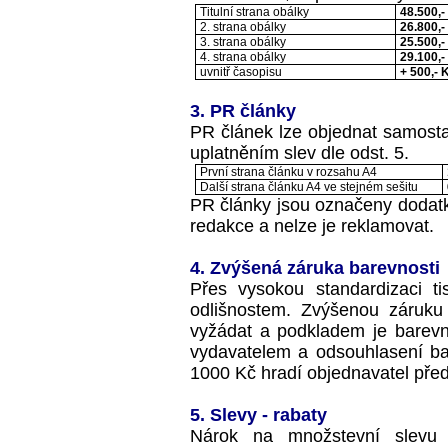
Titulní strana obálky
48.500,-
2. strana obálky
26.800,-
3. strana obálky
25.500,-
4. strana obálky
29.100,-
uvnitř časopisu
+ 500,- 
3. PR články
PR článek lze objednat samosta
uplatněním slev dle odst. 5.
První strana článku v rozsahu A4
Další strana článku A4 ve stejném sešitu
PR články jsou označeny dodatk
redakce a nelze je reklamovat.
4. Zvýšená záruka barevnosti
Přes vysokou standardizaci 
odlišnostem. Zvýšenou záruku
vyžádat a podkladem je barevn
vydavatelem a odsouhlasení ba
1000 Kč hradí objednavatel pře
5. Slevy - rabaty
Nárok na množstevní slevu 