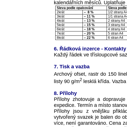
kalendářních měsíců. Uplatňuje 
Sleva podle opakování
Sleva podle
2krát
–
8 %
1/2 strany A
3krát
– 11 %
1/1 strana A
4krát
– 13 %
2 strany A4
5krát
– 15 %
3 strany A4
6krát
– 18 %
4 strany A4
7krát
– 20 %
5 stran A4
8krát
– 22 %
6 stran A4
6. Řádková inzerce - Kontakty
Každý řádek ve třísloupcové saz
7. Tisk a vazba
Archový ofset, rastr do 150 lin
2
listy 90 g/m
lesklá křída. Vazba
8. Přílohy
Přílohy zhotovuje a dopravuj
expedice. Termín a místo stanov
Přílohy jsou z vnějšku přikl
vytvořený svazek je balen do obal
více, není garantováno. Cena za