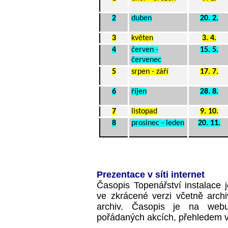
2
duben
20. 2.
3
květen
3. 4.
4
červen -
15. 5.
červenec
5
srpen - září
17. 7.
6
říjen
28. 8.
7
listopad
9. 10.
8
prosinec - leden
20. 11.
Prezentace v síti internet
Časopis Topenářství instalace
ve zkrácené verzi včetně archi
archiv. Časopis je na webu
pořádaných akcích, přehledem v