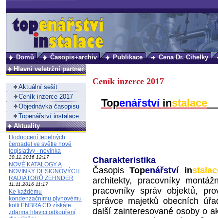
Domů
Časopis+archiv
Publikace
Cena Dr. Cihelky
Hlavní veletržní partner
Ceník inzerce 2017
Aktuální sešit
Ceník inzerce 2017
Top
enářství
in
stalace
Objednávka časopisu
Topenářství instalace
Aktuality
Hodnocení tepelných
čerpadel ve světle nové
legislativy - novinka
30.11.2016 12:17
Charakteristika
NOVÉ KATALOGY A
Časopis
Top
enářství
in
stalac
NOVINKY DESIGNOVÝCH
RADIÁTORŮ ZEHNDER
architekty, pracovníky montážn
11.11.2016 11:17
pracovníky správ objektů, pro
Ke každému
kondenzačnímu plynovému
správce majetků obecních úřa
kotli ENBRA CD získáte
další zainteresované osoby o ak
zdarma hlavici odkouření