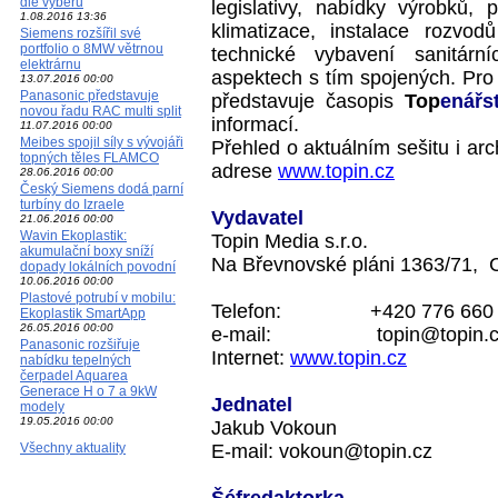
dle výběru
legislativy, nabídky výrobků, 
1.08.2016 13:36
klimatizace, instalace rozvod
Siemens rozšířil své
portfolio o 8MW větrnou
technické vybavení sanitárn
elektrárnu
aspektech s tím spojených. Pro
13.07.2016 00:00
Panasonic představuje
představuje časopis
Top
enářs
novou řadu RAC multi split
informací.
11.07.2016 00:00
Meibes spojil síly s vývojáři
Přehled o aktuálním sešitu i ar
topných těles FLAMCO
adrese
www.topin.cz
28.06.2016 00:00
Český Siemens dodá parní
turbíny do Izraele
Vydavatel
21.06.2016 00:00
Wavin Ekoplastik:
Topin Media s.r.o.
akumulační boxy sníží
Na Břevnovské pláni 1363/71,
dopady lokálních povodní
10.06.2016 00:00
Plastové potrubí v mobilu:
Telefon:
+420 776 660
Ekoplastik SmartApp
26.05.2016 00:00
e-mail:
topin@topin.
Panasonic rozšiřuje
Internet:
www.topin.cz
nabídku tepelných
čerpadel Aquarea
Generace H o 7 a 9kW
Jednatel
modely
19.05.2016 00:00
Jakub Vokoun
Všechny aktuality
E-mail:
vokoun@topin.cz