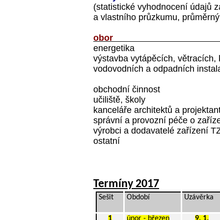
(statistické vyhodnocení údajů z
a vlastního průzkumu, průměrný 
obor
energetika
výstavba vytápěcích, větracích, 
vodovodních a odpadních instala
obchodní činnost
učiliště, školy
kanceláře architektů a projektan
správní a provozní péče o zaříz
výrobci a dodavatelé zařízení T
ostatní
Termíny 2017
Sešit
Období
Uzávěrka
1
únor - březen
9. 1.