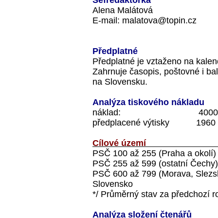
Šéfredaktorka
Alena Malátová
E-mail:
malatova@topin.cz
Předplatné
Předplatné je vztaženo na kalen
Zahrnuje časopis, poštovné i ba
na Slovensku.
Analýza tiskového nákladu
náklad:
4000
předplacené výtisky
1960
Cílové území
PSČ 100 až 255 (Praha a okolí)
PSČ 255 až 599 (ostatní Čechy)
PSČ 600 až 799 (Morava, Slezs
Slovensko
*/ Průměrný stav za předchozí r
Analýza složení čtenářů